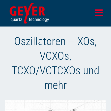
Zum
Inhalt
Togg
springen
Navi
Home
Oszillatoren – XOs,
Produkte
VCXOs,
Design- & Testcenter
Anwendungsbereiche
TCXO/VCTCXOs und
Unternehmen
mehr
Aktuelles
SHOP