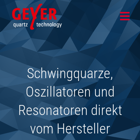
Zum
Inhalt
Togg
springen
Navi
Home
Produkte
Schwingquarze,
Design- & Testcenter
Anwendungsbereiche
Oszillatoren und
Unternehmen
Resonatoren direkt
Aktuelles
vom Hersteller
SHOP