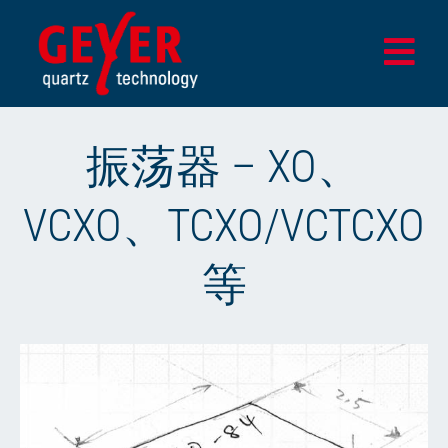
Skip
to
Togg
content
Navi
首页
振荡器 – XO、
产品
VCXO、TCXO/VCTCXO
设计与测试中心
应用领域
等
该公司
最新消息
商店