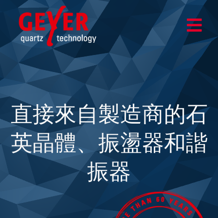
Skip
to
Togg
content
Navi
家
貨
直接來自製造商的石
設計與測試中心
應用
英晶體、振盪器和諧
企業
振器
更新
商店