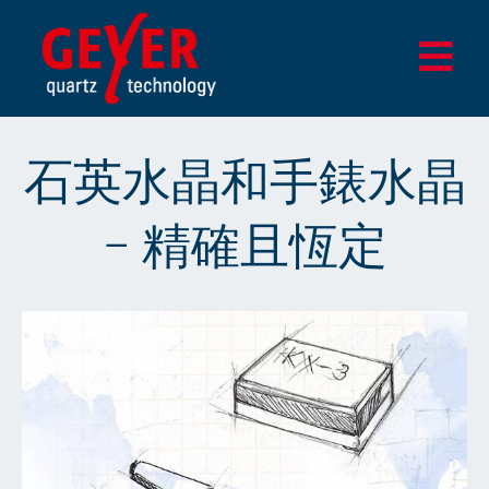
Skip
to
Togg
content
Navi
家
石英水晶和手錶水晶
貨
– 精確且恆定
設計與測試中心
應用
企業
更新
商店