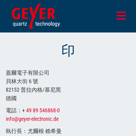
Skip
to
Togg
content
Navi
家
印
貨
設計與測試中心
蓋爾電子有限公司
貝林大街 6 號
應用
82152 普拉內格/慕尼黑
企業
德國
更新
電話：+
49 89 546868-0
info@geyer-electronic.de
商店
執行長：尤爾根·賴希曼