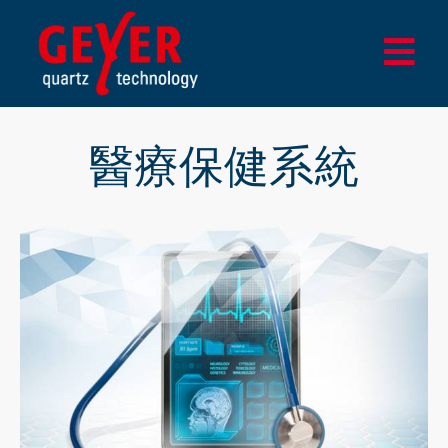
Skip
to
Togg
content
Navi
家
醫療保健系統
貨
設計與測試中心
應用
企業
更新
商店