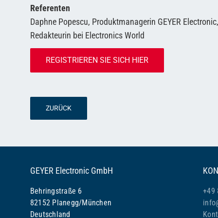
Referenten
Daphne Popescu, Produktmanagerin GEYER Electronic, 
Redakteurin bei Electronics World
REGISTRIEREN SIE SICH HIER
ZURÜCK
GEYER Electronic GmbH
KON
Behringstraße 6
+49 
82152 Planegg/München
info
Deutschland
Kont