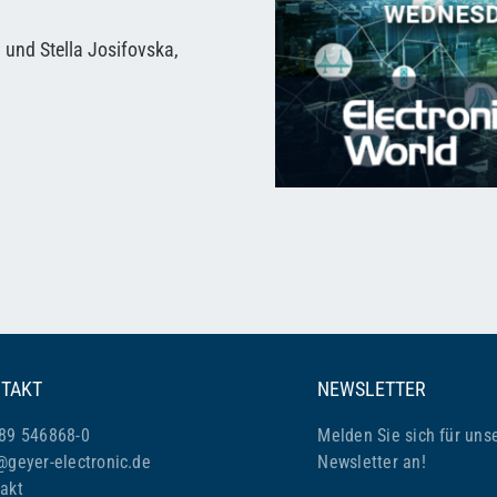
und Stella Josifovska,
TAKT
NEWSLETTER
89 546868-0
Melden Sie sich für uns
@geyer-electronic.de
Newsletter an!
akt