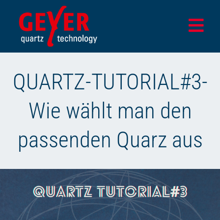
Zum
Inhalt
Togg
springen
Navi
Home
QUARTZ-TUTORIAL#3-
Produkte
Wie wählt man den
Design- & Testcenter
Anwendungsbereiche
passenden Quarz aus
Unternehmen
Aktuelles
SHOP