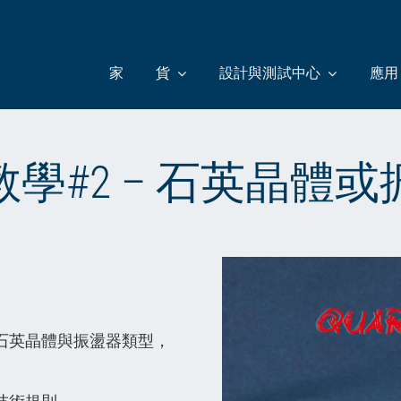
家
貨
設計與測試中心
應用
學#2 – 石英晶體
。
石英晶體與振盪器類型，