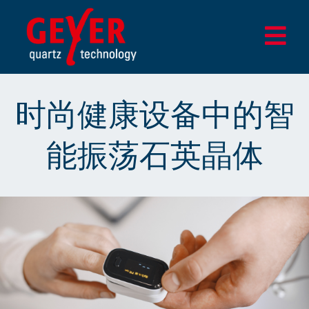
Skip
to
Togg
content
Navi
首页
时尚健康设备中的智
产品
能振荡石英晶体
设计与测试中心
应用领域
该公司
最新消息
商店