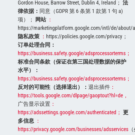
Gordon House, Barrow Street, Dublin 4, Ireland；
法
律依据：
同意（GDPR 第 6 条第 1 款第 1 句 a)
项）；
网站
：
https://marketingplatform.google.com/intl/de/about/
隐私政策
：
https://policies.google.com/privacy；
订单处理合同：
https://business.safety.google/adsprocessorterms；
标准合同条款（保证在第三国处理数据的保护
水平）：
https://business.safety.google/adsprocessorterms；
反对的可能性（选择退出）：
退出插件
：
https://tools.google.com/dlpage/gaoptout?hl=de，
广告显示设置
：
https://adssettings.google.com/authenticated；
更
多信息
：
https://privacy.google.com/businesses/adsservices
（